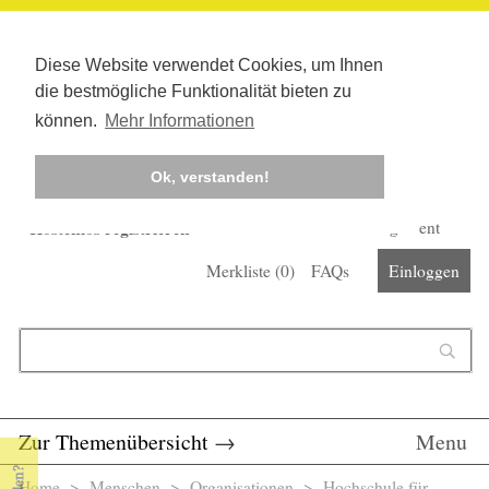
Diese Website verwendet Cookies, um Ihnen
die bestmögliche Funktionalität bieten zu
können.
Mehr Informationen
Ok, verstanden!
Kostenlos registrieren
Newsletter
Corona-Management
Merkliste (
0
)
FAQs
Einloggen
Suchformular
Suche
Zur Themenübersicht
→
Menu
Home
>
Menschen
>
Organisationen
> Hochschule für