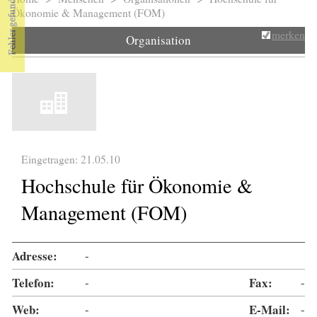
Sie sind hier
Ökonomie & Management (FOM)
merken
Organisation
Eingetragen: 21.05.10
Hochschule für Ökonomie &
Management (FOM)
Adresse:
-
Telefon:
-
Fax:
-
Web:
-
E-Mail:
-