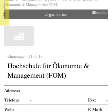
Sie sind hier
Ökonomie & Management (FOM)
merken
Organisation
Eingetragen: 21.05.10
Hochschule für Ökonomie &
Management (FOM)
Adresse:
-
Telefon:
-
Fax:
-
Web:
-
E-Mail:
-