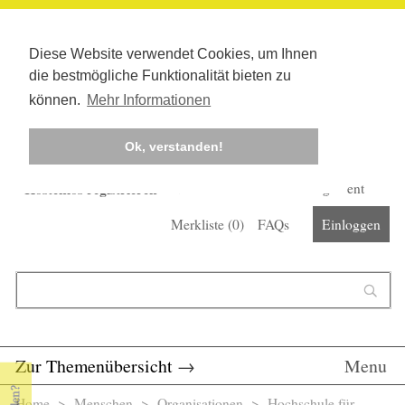
Diese Website verwendet Cookies, um Ihnen
die bestmögliche Funktionalität bieten zu
können.
Mehr Informationen
Ok, verstanden!
Kostenlos registrieren
Newsletter
Corona-Management
Merkliste (
0
)
FAQs
Einloggen
Suchformular
Suche
Zur Themenübersicht
→
Menu
Home
>
Menschen
>
Organisationen
> Hochschule für