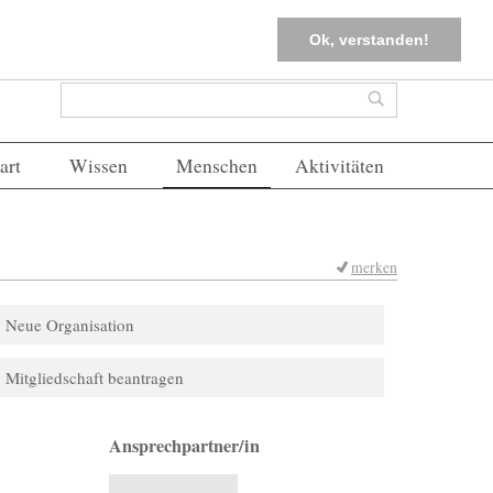
tter
Corona-Management
Merkliste (
0
)
FAQs
Einloggen
Ok, verstanden!
Suchformular
Suche
art
Wissen
Menschen
Aktivitäten
merken
Neue Organisation
Mitgliedschaft beantragen
Ansprechpartner/in