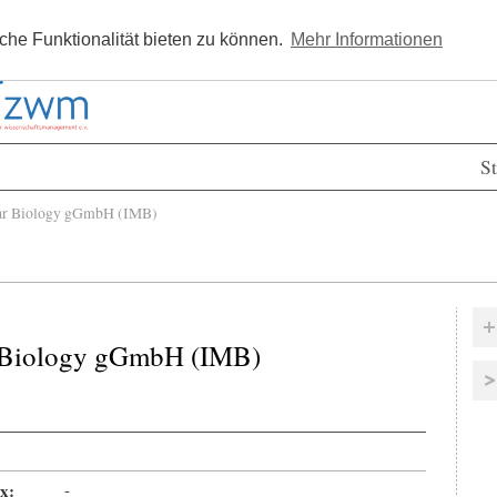
Kostenlos registrieren
Newsle
he Funktionalität bieten zu können.
Mehr Informationen
St
lar Biology gGmbH (IMB)
ar Biology gGmbH (IMB)
x:
-