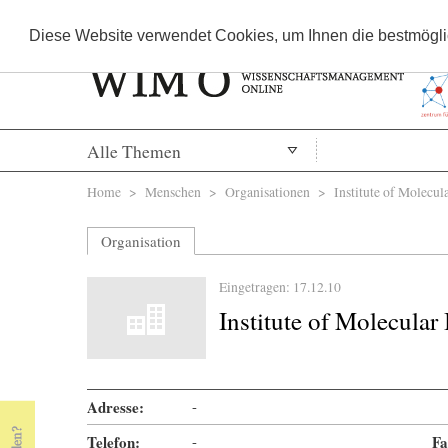
Diese Website verwendet Cookies, um Ihnen die bestmöglic
Alle Themen
Sie sind hier
Home
>
Menschen
>
Organisationen
> Institute of Molecu
Organisation
Eingetragen: 17.12.10
Institute of Molecul
Adresse:
-
Telefon:
-
Fa