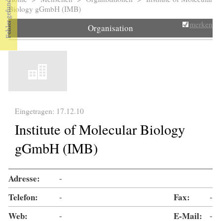
Sie sind hier
Biology gGmbH (IMB)
merken
Organisation
Eingetragen: 17.12.10
Institute of Molecular Biology
gGmbH (IMB)
Adresse:
-
Telefon:
-
Fax:
-
Web:
-
E-Mail:
-