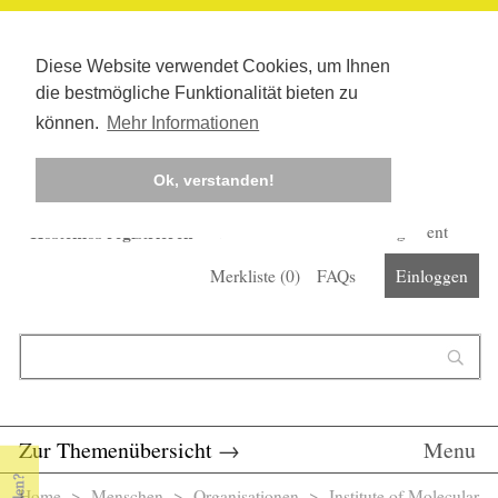
Diese Website verwendet Cookies, um Ihnen
die bestmögliche Funktionalität bieten zu
können.
Mehr Informationen
Ok, verstanden!
Kostenlos registrieren
Newsletter
Corona-Management
Merkliste (
0
)
FAQs
Einloggen
Suchformular
Suche
Zur Themenübersicht
→
Menu
Home
>
Menschen
>
Organisationen
> Institute of Molecular