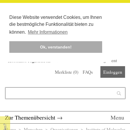
Diese Website verwendet Cookies, um Ihnen
die bestmögliche Funktionalität bieten zu
können.
Mehr Informationen
Ok, verstanden!
Kostenlos registrieren
Newsletter
Corona-Management
Merkliste (
0
)
FAQs
Einloggen
Suchformular
Suche
Zur Themenübersicht
→
Menu
Home
>
Menschen
>
Organisationen
> Institute of Molecular