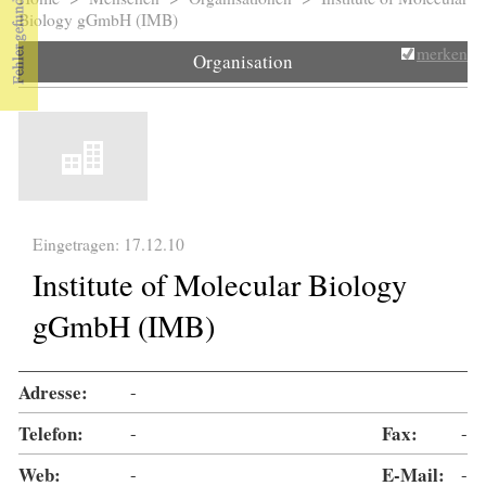
Sie sind hier
Biology gGmbH (IMB)
merken
Organisation
Eingetragen: 17.12.10
Institute of Molecular Biology
gGmbH (IMB)
Adresse:
-
Telefon:
-
Fax:
-
Web:
-
E-Mail:
-