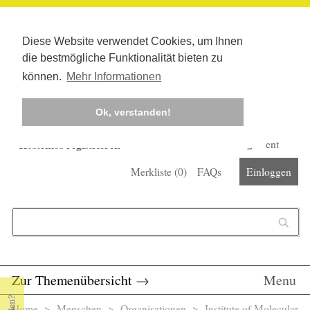
Diese Website verwendet Cookies, um Ihnen
die bestmögliche Funktionalität bieten zu
können.
Mehr Informationen
Ok, verstanden!
Kostenlos registrieren
Newsletter
Corona-Management
Merkliste (
0
)
FAQs
Einloggen
Suchformular
Suche
Zur Themenübersicht
→
Menu
Home
>
Menschen
>
Organisationen
> Institute of Molecular