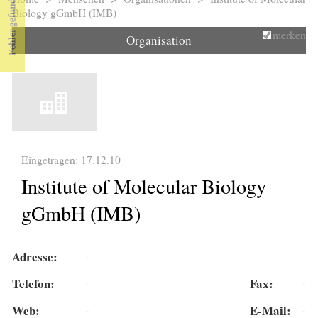
Sie sind hier
Biology gGmbH (IMB)
merken
Organisation
Eingetragen: 17.12.10
Institute of Molecular Biology
gGmbH (IMB)
Adresse:
-
Telefon:
-
Fax:
-
Web:
-
E-Mail:
-