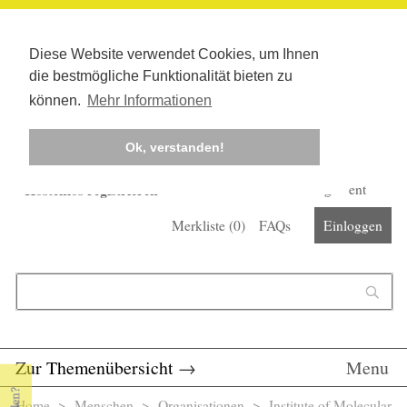
Diese Website verwendet Cookies, um Ihnen
die bestmögliche Funktionalität bieten zu
können.
Mehr Informationen
Ok, verstanden!
Kostenlos registrieren
Newsletter
Corona-Management
Merkliste (
0
)
FAQs
Einloggen
Suchformular
Suche
Zur Themenübersicht
→
Menu
Home
>
Menschen
>
Organisationen
> Institute of Molecular