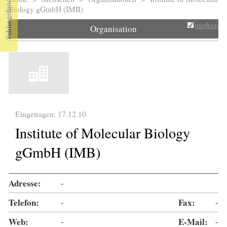
Sie sind hier
Biology gGmbH (IMB)
merken
Organisation
Eingetragen: 17.12.10
Institute of Molecular Biology
gGmbH (IMB)
Adresse:
-
Telefon:
-
Fax:
-
Web:
-
E-Mail:
-