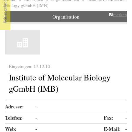
Sie sind hier
Biology gGmbH (IMB)
merken
Organisation
Eingetragen: 17.12.10
Institute of Molecular Biology
gGmbH (IMB)
Adresse:
-
Telefon:
-
Fax:
-
Web:
-
E-Mail:
-