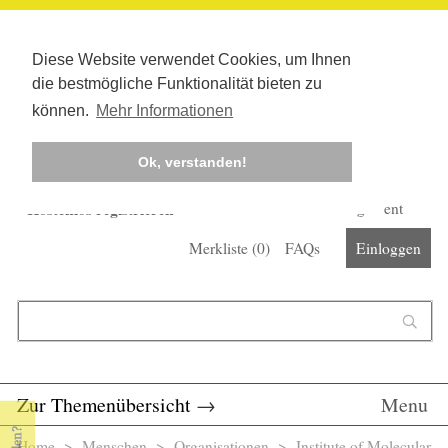
Diese Website verwendet Cookies, um Ihnen
die bestmögliche Funktionalität bieten zu
können.
Mehr Informationen
Ok, verstanden!
Kostenlos registrieren
Newsletter
Corona-Management
Merkliste (
0
)
FAQs
Einloggen
Suchformular
Suche
Zur Themenübersicht
→
Menu
Home
>
Menschen
>
Organisationen
> Institute of Molecular