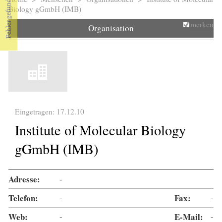
Sie sind hier
Biology gGmbH (IMB)
merken
Organisation
Eingetragen: 17.12.10
Institute of Molecular Biology
gGmbH (IMB)
Adresse:
-
Telefon:
-
Fax:
-
Web:
-
E-Mail:
-