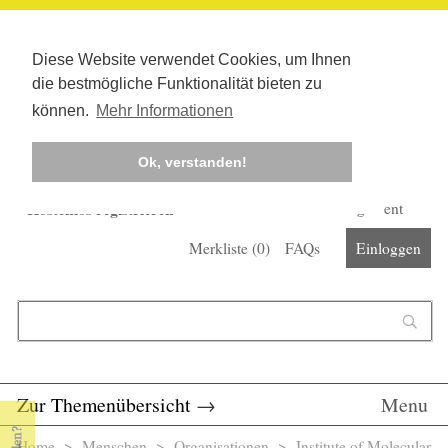
Diese Website verwendet Cookies, um Ihnen
die bestmögliche Funktionalität bieten zu
können.
Mehr Informationen
Ok, verstanden!
Kostenlos registrieren
Newsletter
Corona-Management
Merkliste (
0
)
FAQs
Einloggen
Suchformular
Suche
Zur Themenübersicht
→
Menu
Home
>
Menschen
>
Organisationen
> Institute of Molecular