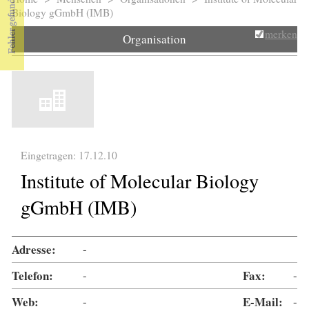
Sie sind hier
Biology gGmbH (IMB)
merken
Organisation
Eingetragen: 17.12.10
Institute of Molecular Biology
gGmbH (IMB)
Adresse:
-
Telefon:
-
Fax:
-
Web:
-
E-Mail:
-