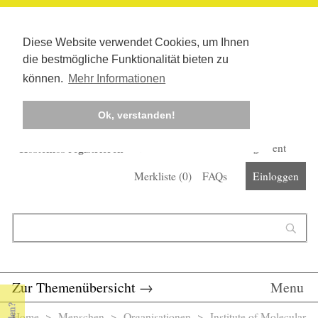
Diese Website verwendet Cookies, um Ihnen
die bestmögliche Funktionalität bieten zu
können.
Mehr Informationen
Ok, verstanden!
Kostenlos registrieren
Newsletter
Corona-Management
Merkliste (
0
)
FAQs
Einloggen
Suchformular
Suche
Zur Themenübersicht
→
Menu
Home
>
Menschen
>
Organisationen
> Institute of Molecular