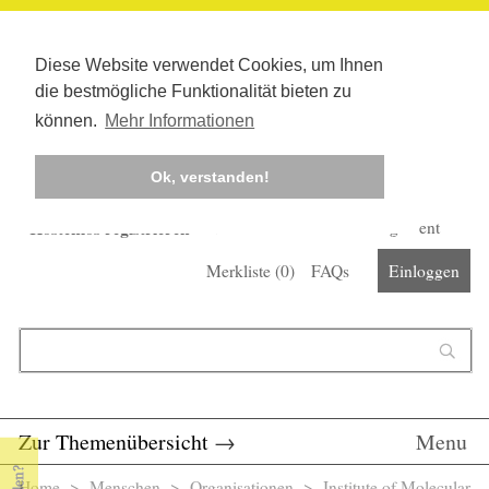
Diese Website verwendet Cookies, um Ihnen
die bestmögliche Funktionalität bieten zu
können.
Mehr Informationen
Ok, verstanden!
Kostenlos registrieren
Newsletter
Corona-Management
Merkliste (
0
)
FAQs
Einloggen
Suchformular
Suche
Zur Themenübersicht
→
Menu
Home
>
Menschen
>
Organisationen
> Institute of Molecular