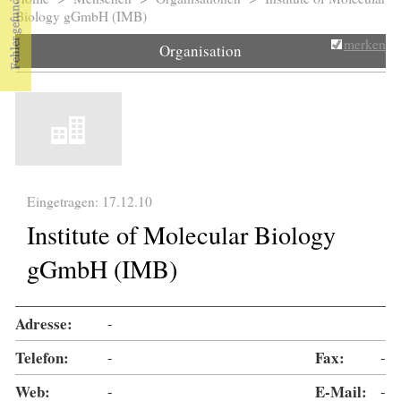
Sie sind hier
Biology gGmbH (IMB)
merken
Organisation
Eingetragen: 17.12.10
Institute of Molecular Biology
gGmbH (IMB)
Adresse:
-
Telefon:
-
Fax:
-
Web:
-
E-Mail:
-