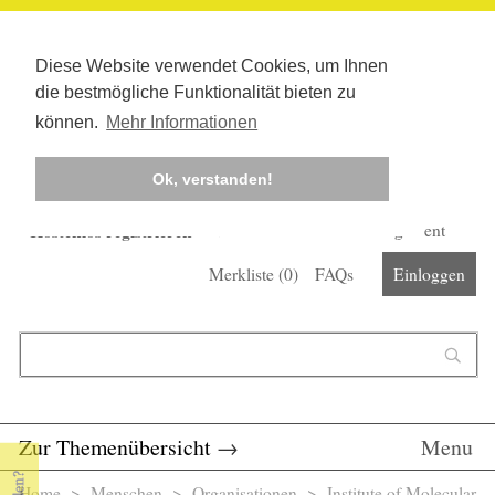
Diese Website verwendet Cookies, um Ihnen
die bestmögliche Funktionalität bieten zu
können.
Mehr Informationen
Ok, verstanden!
Kostenlos registrieren
Newsletter
Corona-Management
Merkliste (
0
)
FAQs
Einloggen
Suchformular
Suche
Zur Themenübersicht
→
Menu
Home
>
Menschen
>
Organisationen
> Institute of Molecular