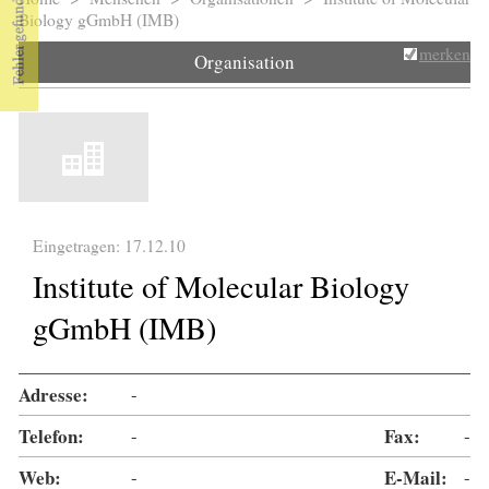
Sie sind hier
Biology gGmbH (IMB)
merken
Organisation
Eingetragen: 17.12.10
Institute of Molecular Biology
gGmbH (IMB)
Adresse:
-
Telefon:
-
Fax:
-
Web:
-
E-Mail:
-