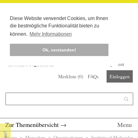
Diese Website verwendet Cookies, um Ihnen
die bestmögliche Funktionalität bieten zu
können.
Mehr Informationen
Ok, verstanden!
Kostenlos registrieren
Newsletter
Corona-Management
Merkliste (
0
)
FAQs
Einloggen
Suchformular
Suche
Zur Themenübersicht
→
Menu
Home
>
Menschen
>
Organisationen
> Institute of Molecular