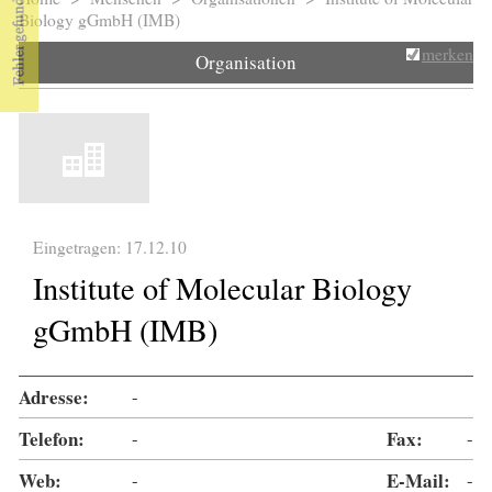
Sie sind hier
Biology gGmbH (IMB)
merken
Organisation
Eingetragen: 17.12.10
Institute of Molecular Biology
gGmbH (IMB)
Adresse:
-
Telefon:
-
Fax:
-
Web:
-
E-Mail:
-