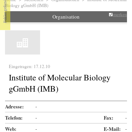
Sie sind hier
Biology gGmbH (IMB)
merken
Organisation
Eingetragen: 17.12.10
Institute of Molecular Biology
gGmbH (IMB)
Adresse:
-
Telefon:
-
Fax:
-
Web:
-
E-Mail:
-