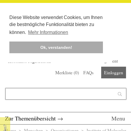
Diese Website verwendet Cookies, um Ihnen
die bestmögliche Funktionalität bieten zu
können.
Mehr Informationen
Ok, verstanden!
Kostenlos registrieren
Newsletter
Corona-Management
Merkliste (
0
)
FAQs
Einloggen
Suchformular
Suche
Zur Themenübersicht
→
Menu
Home
>
Menschen
>
Organisationen
> Institute of Molecular