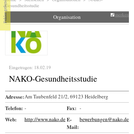
Sie sind hier
Gesundheitsstudie
merken
Organisation
Eingetragen: 18.02.19
NAKO-Gesundheitsstudie
Adresse:
Am Taubenfeld 21/2, 69123 Heidelberg
Telefon:
-
Fax:
-
Web:
http://www.nako.de
E-
bewerbungen@nako.de
Mail: