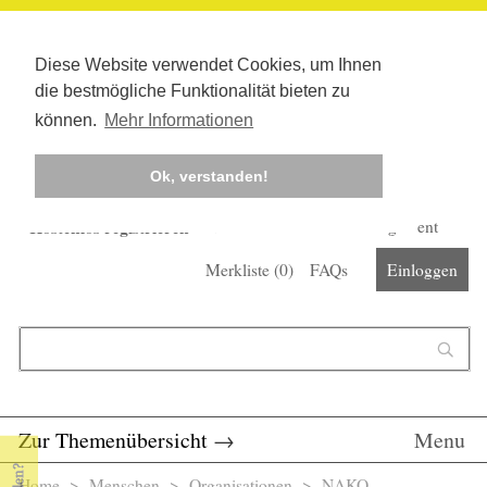
Diese Website verwendet Cookies, um Ihnen
die bestmögliche Funktionalität bieten zu
können.
Mehr Informationen
Ok, verstanden!
Kostenlos registrieren
Newsletter
Corona-Management
Merkliste (
0
)
FAQs
Einloggen
Suchformular
Suche
Zur Themenübersicht
→
Menu
Home
>
Menschen
>
Organisationen
> NAKO-