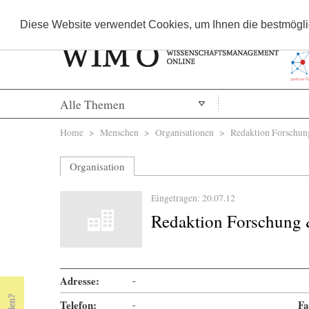
Diese Website verwendet Cookies, um Ihnen die bestmöglic
Alle Themen
Sie sind hier
Home
>
Menschen
>
Organisationen
> Redaktion Forschun
Organisation
Eingetragen: 20.07.12
Redaktion Forschung 
Adresse:
-
Telefon:
-
Fa