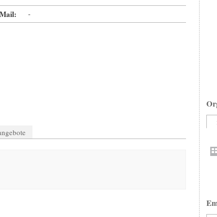
Mail:
-
Or
nangebote
Em