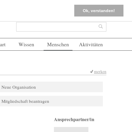
tter
Corona-Management
Merkliste (
0
)
FAQs
Einloggen
Ok, verstanden!
Suchformular
Suche
art
Wissen
Menschen
Aktivitäten
merken
Neue Organisation
Mitgliedschaft beantragen
Ansprechpartner/in