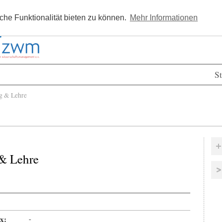
Kostenlos registrieren
Newsle
he Funktionalität bieten zu können.
Mehr Informationen
St
g & Lehre
& Lehre
x:
-