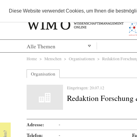
Diese Website verwendet Cookies, um Ihnen die bestmöglic
Alle Themen
Sie sind hier
Home
>
Menschen
>
Organisationen
> Redaktion Forschun
Organisation
Eingetragen: 20.07.12
Redaktion Forschung 
Adresse:
-
Telefon:
-
Fa