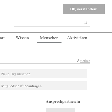
tter
Corona-Management
Merkliste (
0
)
FAQs
Einloggen
Ok, verstanden!
Suchformular
Suche
art
Wissen
Menschen
Aktivitäten
merken
Neue Organisation
Mitgliedschaft beantragen
Ansprechpartner/in