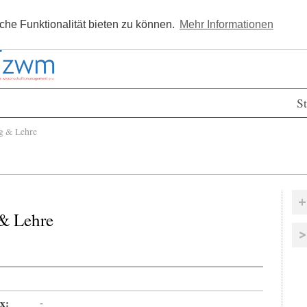
Kostenlos registrieren
Newsle
he Funktionalität bieten zu können.
Mehr Informationen
St
g & Lehre
& Lehre
x:
-