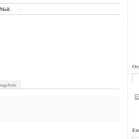
Mail:
-
Or
nangebote
Em