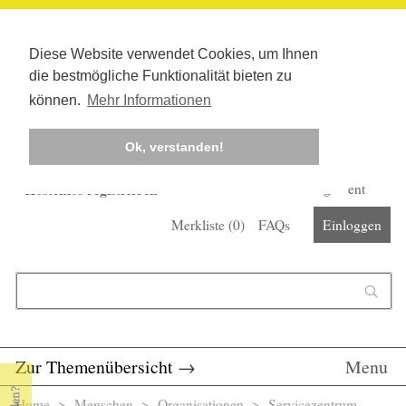
Diese Website verwendet Cookies, um Ihnen
die bestmögliche Funktionalität bieten zu
können.
Mehr Informationen
Ok, verstanden!
Kostenlos registrieren
Newsletter
Corona-Management
Merkliste (
0
)
FAQs
Einloggen
Suchformular
Suche
Zur Themenübersicht
→
Menu
Home
>
Menschen
>
Organisationen
> Servicezentrum