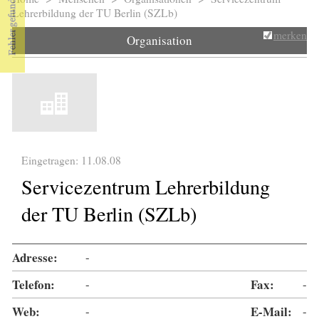
Sie sind hier
Lehrerbildung der TU Berlin (SZLb)
merken
Organisation
Eingetragen: 11.08.08
Servicezentrum Lehrerbildung
der TU Berlin (SZLb)
Adresse:
-
Telefon:
-
Fax:
-
Web:
-
E-Mail:
-