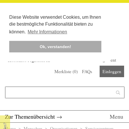
Diese Website verwendet Cookies, um Ihnen
die bestmögliche Funktionalität bieten zu
können.
Mehr Informationen
Ok, verstanden!
Kostenlos registrieren
Newsletter
Corona-Management
Merkliste (
0
)
FAQs
Einloggen
Suchformular
Suche
Zur Themenübersicht
→
Menu
Home
>
Menschen
>
Organisationen
> Servicezentrum