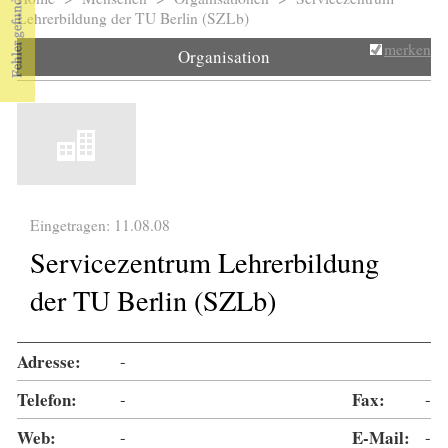
Sie sind hier
Lehrerbildung der TU Berlin (SZLb)
merken
Organisation
Eingetragen: 11.08.08
Servicezentrum Lehrerbildung
der TU Berlin (SZLb)
Adresse:
-
Telefon:
-
Fax:
-
Web:
-
E-Mail:
-