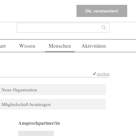
tter
Corona-Management
Merkliste (
0
)
FAQs
Einloggen
Ok, verstanden!
Suchformular
Suche
art
Wissen
Menschen
Aktivitäten
merken
Neue Organisation
Mitgliedschaft beantragen
Ansprechpartner/in