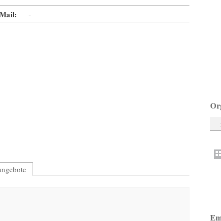
Mail:
-
Or
nangebote
Em