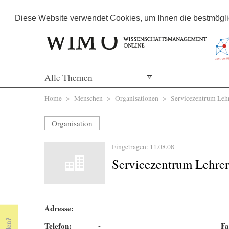
Diese Website verwendet Cookies, um Ihnen die bestmöglic
Alle Themen
Sie sind hier
Home
>
Menschen
>
Organisationen
> Servicezentrum Lehre
Organisation
Eingetragen: 11.08.08
Servicezentrum Lehrer
Adresse:
-
Telefon:
-
Fa