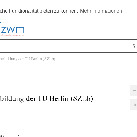
Kostenlos registrieren
Newsle
he Funktionalität bieten zu können.
Mehr Informationen
St
rbildung der TU Berlin (SZLb)
bildung der TU Berlin (SZLb)
x:
-