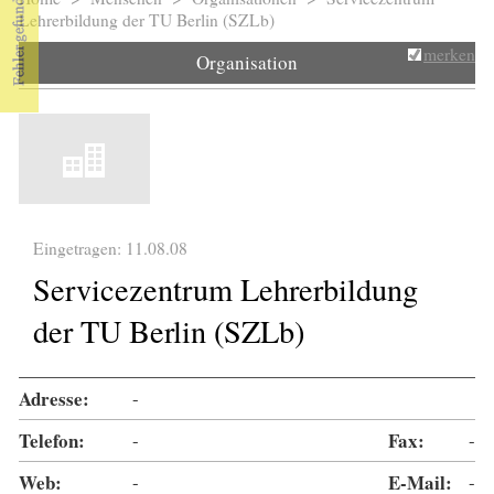
Sie sind hier
Lehrerbildung der TU Berlin (SZLb)
merken
Organisation
Eingetragen: 11.08.08
Servicezentrum Lehrerbildung
der TU Berlin (SZLb)
Adresse:
-
Telefon:
-
Fax:
-
Web:
-
E-Mail:
-