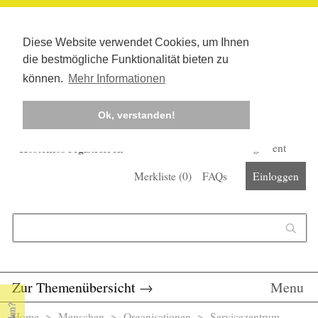
Diese Website verwendet Cookies, um Ihnen
die bestmögliche Funktionalität bieten zu
können.
Mehr Informationen
Ok, verstanden!
Kostenlos registrieren
Newsletter
Corona-Management
Merkliste (
0
)
FAQs
Einloggen
Suchformular
Suche
Zur Themenübersicht
→
Menu
Home
>
Menschen
>
Organisationen
> Servicezentrum