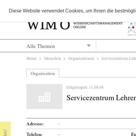
Diese Website verwendet Cookies, um Ihnen die bestmöglic
Alle Themen
Sie sind hier
Home
>
Menschen
>
Organisationen
> Servicezentrum Lehre
Organisation
Eingetragen: 11.08.08
Servicezentrum Lehrer
Adresse:
-
Telefon:
-
Fa