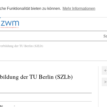
Kostenlos registrieren
Newsle
he Funktionalität bieten zu können.
Mehr Informationen
St
rbildung der TU Berlin (SZLb)
bildung der TU Berlin (SZLb)
x:
-