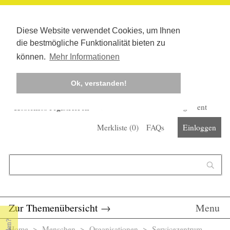
Diese Website verwendet Cookies, um Ihnen
die bestmögliche Funktionalität bieten zu
können.
Mehr Informationen
Ok, verstanden!
Kostenlos registrieren
Newsletter
Corona-Management
Merkliste (
0
)
FAQs
Einloggen
Suchformular
Suche
Zur Themenübersicht
→
Menu
Home
>
Menschen
>
Organisationen
> Servicezentrum