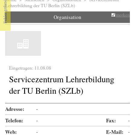
Sie sind hier
Lehrerbildung der TU Berlin (SZLb)
merken
Organisation
Eingetragen: 11.08.08
Servicezentrum Lehrerbildung
der TU Berlin (SZLb)
Adresse:
-
Telefon:
-
Fax:
-
Web:
-
E-Mail:
-