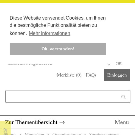
Diese Website verwendet Cookies, um Ihnen
die bestmögliche Funktionalität bieten zu
können.
Mehr Informationen
Ok, verstanden!
Kostenlos registrieren
Newsletter
Corona-Management
Merkliste (
0
)
FAQs
Einloggen
Suchformular
Suche
Zur Themenübersicht
→
Menu
Home
>
Menschen
>
Organisationen
> Servicezentrum