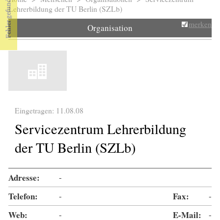
Sie sind hier
Lehrerbildung der TU Berlin (SZLb)
merken
Organisation
Eingetragen: 11.08.08
Servicezentrum Lehrerbildung
der TU Berlin (SZLb)
Adresse:
-
Telefon:
-
Fax:
-
Web:
-
E-Mail:
-