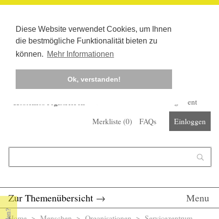
Diese Website verwendet Cookies, um Ihnen
die bestmögliche Funktionalität bieten zu
können.
Mehr Informationen
Ok, verstanden!
Kostenlos registrieren
Newsletter
Corona-Management
Merkliste (
0
)
FAQs
Einloggen
Suchformular
Suche
Zur Themenübersicht
→
Menu
Home
>
Menschen
>
Organisationen
> Servicezentrum