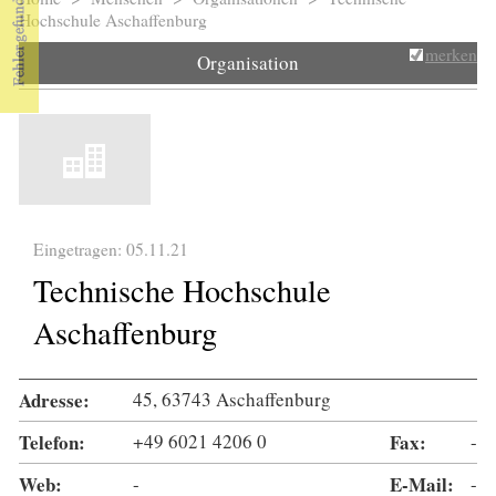
Sie sind hier
Hochschule Aschaffenburg
merken
Organisation
Eingetragen: 05.11.21
Technische Hochschule
Aschaffenburg
Adresse:
45, 63743 Aschaffenburg
Telefon:
+49 6021 4206 0
Fax:
-
Web:
-
E-Mail:
-