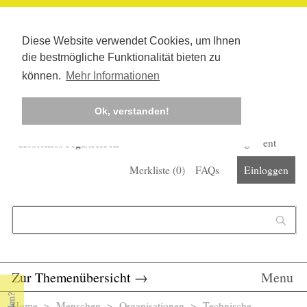
Diese Website verwendet Cookies, um Ihnen
die bestmögliche Funktionalität bieten zu
können.
Mehr Informationen
Ok, verstanden!
Kostenlos registrieren
Newsletter
Corona-Management
Merkliste (
0
)
FAQs
Einloggen
Suchformular
Suche
Zur Themenübersicht
→
Menu
Home
>
Menschen
>
Organisationen
> Technische