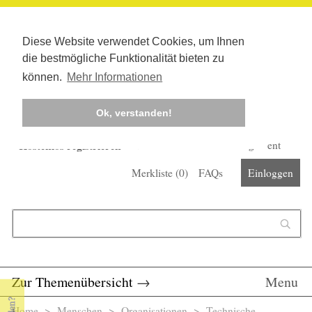
Diese Website verwendet Cookies, um Ihnen
die bestmögliche Funktionalität bieten zu
können.
Mehr Informationen
Ok, verstanden!
Kostenlos registrieren
Newsletter
Corona-Management
Merkliste (
0
)
FAQs
Einloggen
Suchformular
Suche
Zur Themenübersicht
→
Menu
Home
>
Menschen
>
Organisationen
> Technische