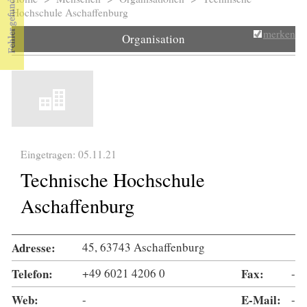
Sie sind hier
Hochschule Aschaffenburg
merken
Organisation
Eingetragen: 05.11.21
Technische Hochschule
Aschaffenburg
Adresse:
45, 63743 Aschaffenburg
Telefon:
+49 6021 4206 0
Fax:
-
Web:
-
E-Mail:
-