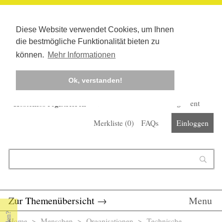
Diese Website verwendet Cookies, um Ihnen
die bestmögliche Funktionalität bieten zu
können.
Mehr Informationen
Ok, verstanden!
Kostenlos registrieren
Newsletter
Corona-Management
Merkliste (
0
)
FAQs
Einloggen
Suchformular
Suche
Zur Themenübersicht
→
Menu
Home
>
Menschen
>
Organisationen
> Technische