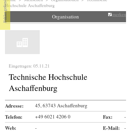
Sie sind hier
Hochschule Aschaffenburg
merken
Organisation
Eingetragen: 05.11.21
Technische Hochschule
Aschaffenburg
Adresse:
45, 63743 Aschaffenburg
Telefon:
+49 6021 4206 0
Fax:
-
Web:
-
E-Mail:
-