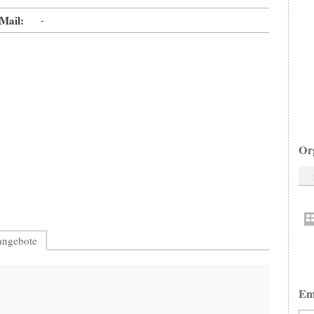
Mail:
-
Or
nangebote
Em