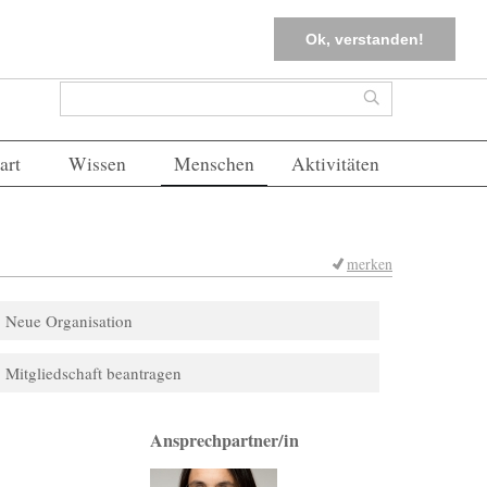
tter
Corona-Management
Merkliste (
0
)
FAQs
Einloggen
Ok, verstanden!
Suchformular
Suche
art
Wissen
Menschen
Aktivitäten
merken
Neue Organisation
Mitgliedschaft beantragen
Ansprechpartner/in