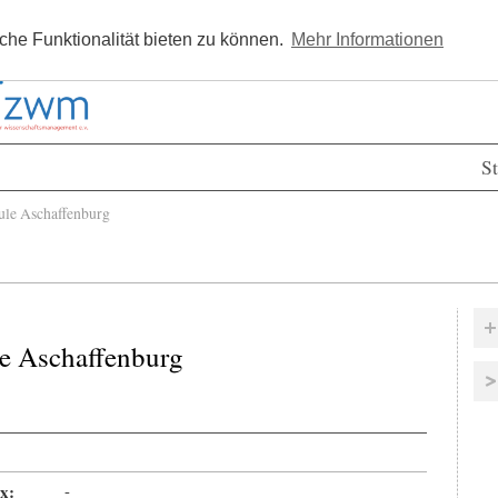
Kostenlos registrieren
Newsle
he Funktionalität bieten zu können.
Mehr Informationen
St
le Aschaffenburg
e Aschaffenburg
x:
-