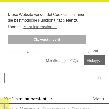
Diese Website verwendet Cookies, um Ihnen
die bestmögliche Funktionalität bieten zu
können.
Mehr Informationen
Ok, verstanden!
Kostenlos registrieren
Newsletter
Corona-Management
Merkliste (
0
)
FAQs
Einloggen
Suchformular
Suche
Zur Themenübersicht
→
Menu
Home
>
Menschen
>
Organisationen
> Technische