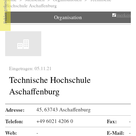
Sie sind hier
Hochschule Aschaffenburg
merken
Organisation
Eingetragen: 05.11.21
Technische Hochschule
Aschaffenburg
Adresse:
45, 63743 Aschaffenburg
Telefon:
+49 6021 4206 0
Fax:
-
Web:
-
E-Mail:
-