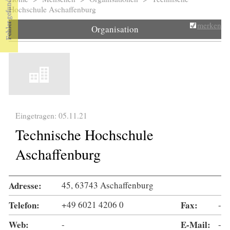
Sie sind hier
Hochschule Aschaffenburg
merken
Organisation
Eingetragen: 05.11.21
Technische Hochschule
Aschaffenburg
Adresse:
45, 63743 Aschaffenburg
Telefon:
+49 6021 4206 0
Fax:
-
Web:
-
E-Mail:
-