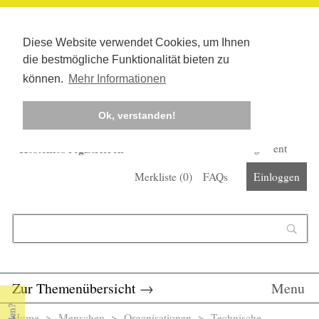
Diese Website verwendet Cookies, um Ihnen
die bestmögliche Funktionalität bieten zu
können.
Mehr Informationen
Ok, verstanden!
Kostenlos registrieren
Newsletter
Corona-Management
Merkliste (
0
)
FAQs
Einloggen
Suchformular
Suche
Zur Themenübersicht
→
Menu
Home
>
Menschen
>
Organisationen
> Technische