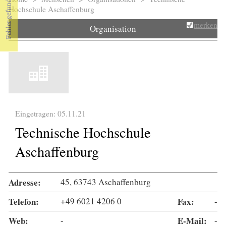
Sie sind hier
Hochschule Aschaffenburg
merken
Organisation
Eingetragen: 05.11.21
Technische Hochschule
Aschaffenburg
Adresse:
45, 63743 Aschaffenburg
Telefon:
+49 6021 4206 0
Fax:
-
Web:
-
E-Mail:
-