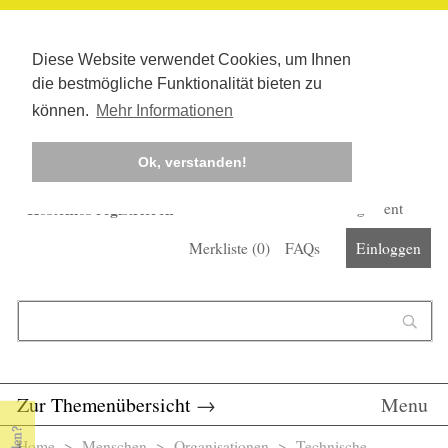
Diese Website verwendet Cookies, um Ihnen
die bestmögliche Funktionalität bieten zu
können.
Mehr Informationen
Ok, verstanden!
Kostenlos registrieren
Newsletter
Corona-Management
Merkliste (
0
)
FAQs
Einloggen
Suchformular
Suche
Zur Themenübersicht
→
Menu
Home
>
Menschen
>
Organisationen
> Technische