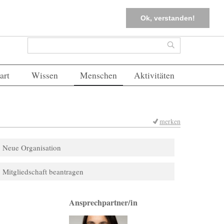
tter
Corona-Management
Merkliste (
0
)
FAQs
Einloggen
Ok, verstanden!
Suchformular
Suche
art
Wissen
Menschen
Aktivitäten
merken
Neue Organisation
Mitgliedschaft beantragen
Ansprechpartner/in