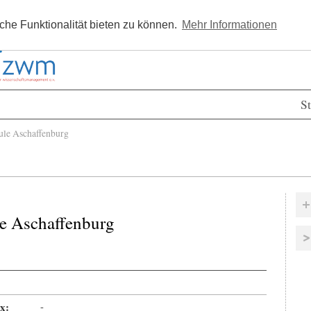
Kostenlos registrieren
Newsle
he Funktionalität bieten zu können.
Mehr Informationen
St
le Aschaffenburg
e Aschaffenburg
x:
-