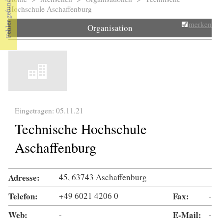
Sie sind hier
Hochschule Aschaffenburg
merken
Organisation
Eingetragen: 05.11.21
Technische Hochschule
Aschaffenburg
Adresse:
45, 63743 Aschaffenburg
Telefon:
+49 6021 4206 0
Fax:
-
Web:
-
E-Mail:
-