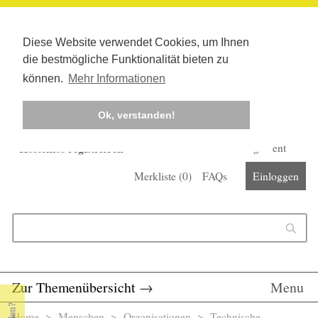
Diese Website verwendet Cookies, um Ihnen
die bestmögliche Funktionalität bieten zu
können.
Mehr Informationen
Ok, verstanden!
Kostenlos registrieren
Newsletter
Corona-Management
Merkliste (
0
)
FAQs
Einloggen
Suchformular
Suche
Zur Themenübersicht
→
Menu
Home
>
Menschen
>
Organisationen
> Technische