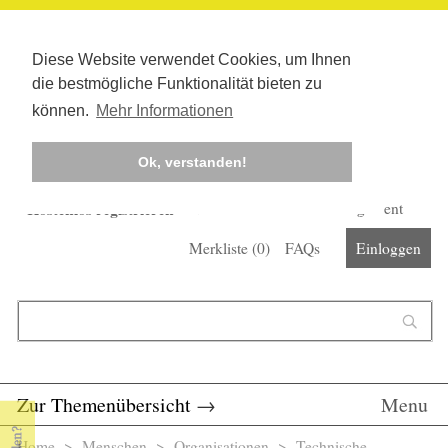
Diese Website verwendet Cookies, um Ihnen
die bestmögliche Funktionalität bieten zu
können.
Mehr Informationen
Ok, verstanden!
Kostenlos registrieren
Newsletter
Corona-Management
Merkliste (
0
)
FAQs
Einloggen
Suchformular
Suche
Zur Themenübersicht
→
Menu
Home
>
Menschen
>
Organisationen
> Technische