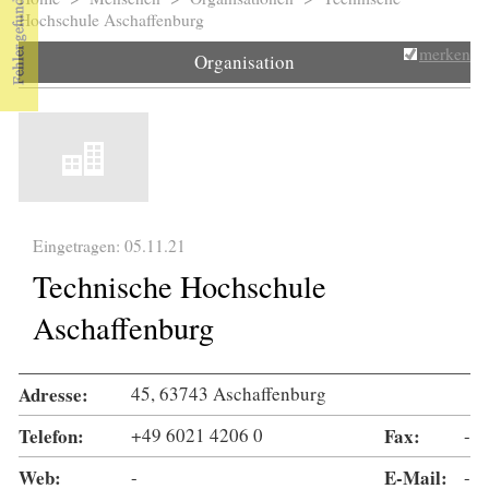
Sie sind hier
Hochschule Aschaffenburg
merken
Organisation
Eingetragen: 05.11.21
Technische Hochschule
Aschaffenburg
Adresse:
45, 63743 Aschaffenburg
Telefon:
+49 6021 4206 0
Fax:
-
Web:
-
E-Mail:
-