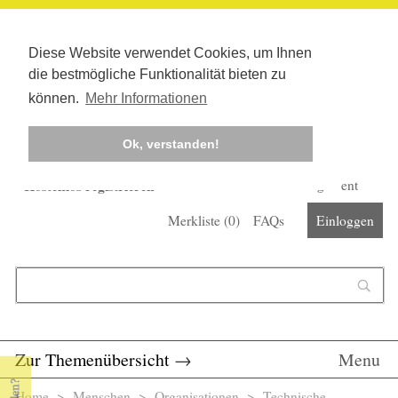
Diese Website verwendet Cookies, um Ihnen
die bestmögliche Funktionalität bieten zu
können.
Mehr Informationen
Ok, verstanden!
Kostenlos registrieren
Newsletter
Corona-Management
Merkliste (
0
)
FAQs
Einloggen
Suchformular
Suche
Zur Themenübersicht
→
Menu
Home
>
Menschen
>
Organisationen
> Technische