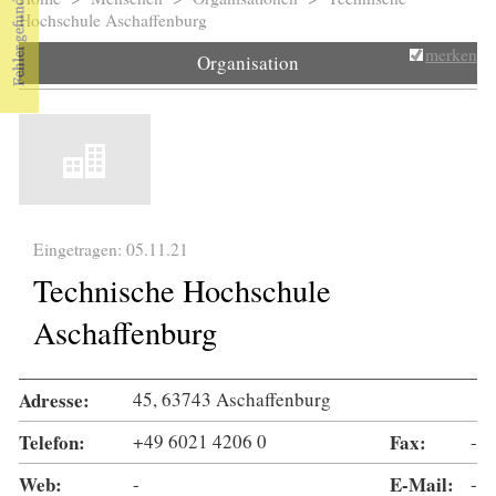
Sie sind hier
Hochschule Aschaffenburg
merken
Organisation
Eingetragen: 05.11.21
Technische Hochschule
Aschaffenburg
Adresse:
45, 63743 Aschaffenburg
Telefon:
+49 6021 4206 0
Fax:
-
Web:
-
E-Mail:
-