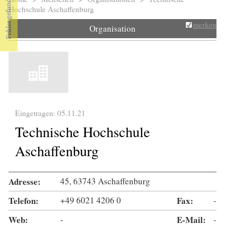
Sie sind hier
Hochschule Aschaffenburg
merken
Organisation
Eingetragen: 05.11.21
Technische Hochschule
Aschaffenburg
Adresse:
45, 63743 Aschaffenburg
Telefon:
+49 6021 4206 0
Fax:
-
Web:
-
E-Mail:
-