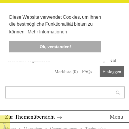
Diese Website verwendet Cookies, um Ihnen
die bestmögliche Funktionalität bieten zu
können.
Mehr Informationen
Ok, verstanden!
Kostenlos registrieren
Newsletter
Corona-Management
Merkliste (
0
)
FAQs
Einloggen
Suchformular
Suche
Zur Themenübersicht
→
Menu
Home
>
Menschen
>
Organisationen
> Technische