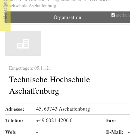
Sie sind hier
Hochschule Aschaffenburg
merken
Organisation
Eingetragen: 05.11.21
Technische Hochschule
Aschaffenburg
Adresse:
45, 63743 Aschaffenburg
Telefon:
+49 6021 4206 0
Fax:
-
Web:
-
E-Mail:
-