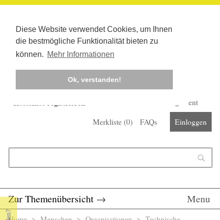
Diese Website verwendet Cookies, um Ihnen
die bestmögliche Funktionalität bieten zu
können.
Mehr Informationen
Ok, verstanden!
Kostenlos registrieren
Newsletter
Corona-Management
Merkliste (
0
)
FAQs
Einloggen
Suchformular
Suche
Zur Themenübersicht
→
Menu
Home
>
Menschen
>
Organisationen
> Technische