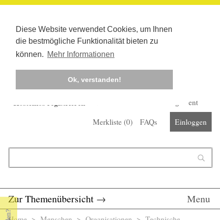
Diese Website verwendet Cookies, um Ihnen
die bestmögliche Funktionalität bieten zu
können.
Mehr Informationen
Ok, verstanden!
Kostenlos registrieren
Newsletter
Corona-Management
Merkliste (
0
)
FAQs
Einloggen
Suchformular
Suche
Zur Themenübersicht
→
Menu
Home
>
Menschen
>
Organisationen
> Technische