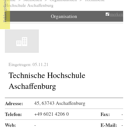
Sie sind hier
Hochschule Aschaffenburg
merken
Organisation
Eingetragen: 05.11.21
Technische Hochschule
Aschaffenburg
Adresse:
45, 63743 Aschaffenburg
Telefon:
+49 6021 4206 0
Fax:
-
Web:
-
E-Mail:
-