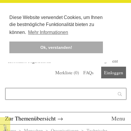
Diese Website verwendet Cookies, um Ihnen
die bestmögliche Funktionalität bieten zu
können.
Mehr Informationen
Ok, verstanden!
Kostenlos registrieren
Newsletter
Corona-Management
Merkliste (
0
)
FAQs
Einloggen
Suchformular
Suche
Zur Themenübersicht
→
Menu
Home
>
Menschen
>
Organisationen
> Technische