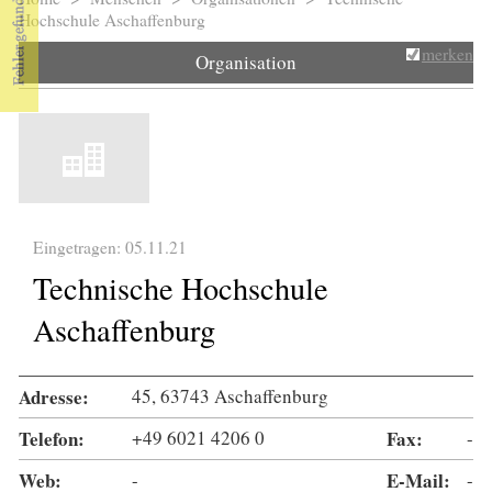
Sie sind hier
Hochschule Aschaffenburg
merken
Organisation
Eingetragen: 05.11.21
Technische Hochschule
Aschaffenburg
Adresse:
45, 63743 Aschaffenburg
Telefon:
+49 6021 4206 0
Fax:
-
Web:
-
E-Mail:
-