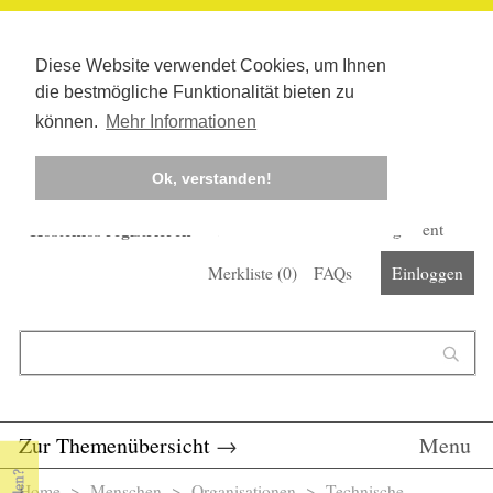
Diese Website verwendet Cookies, um Ihnen
die bestmögliche Funktionalität bieten zu
können.
Mehr Informationen
Ok, verstanden!
Kostenlos registrieren
Newsletter
Corona-Management
Merkliste (
0
)
FAQs
Einloggen
Suchformular
Suche
Zur Themenübersicht
→
Menu
Home
>
Menschen
>
Organisationen
> Technische