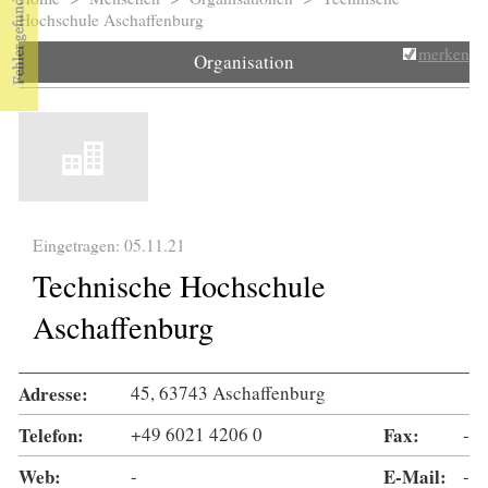
Sie sind hier
Hochschule Aschaffenburg
merken
Organisation
Eingetragen: 05.11.21
Technische Hochschule
Aschaffenburg
Adresse:
45, 63743 Aschaffenburg
Telefon:
+49 6021 4206 0
Fax:
-
Web:
-
E-Mail:
-