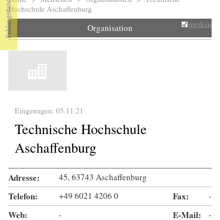
Sie sind hier
Hochschule Aschaffenburg
merken
Organisation
Eingetragen: 05.11.21
Technische Hochschule
Aschaffenburg
Adresse:
45, 63743 Aschaffenburg
Telefon:
+49 6021 4206 0
Fax:
-
Web:
-
E-Mail:
-