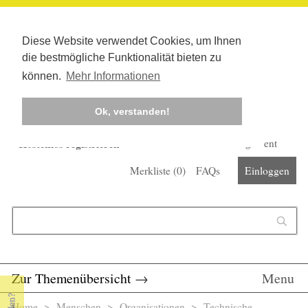
Diese Website verwendet Cookies, um Ihnen
die bestmögliche Funktionalität bieten zu
können.
Mehr Informationen
Ok, verstanden!
Kostenlos registrieren
Newsletter
Corona-Management
Merkliste (
0
)
FAQs
Einloggen
Suchformular
Suche
Zur Themenübersicht
→
Menu
Home
>
Menschen
>
Organisationen
> Technische