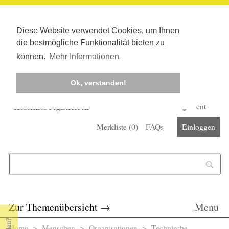
Diese Website verwendet Cookies, um Ihnen
die bestmögliche Funktionalität bieten zu
können.
Mehr Informationen
Ok, verstanden!
Kostenlos registrieren
Newsletter
Corona-Management
Merkliste (
0
)
FAQs
Einloggen
Suchformular
Suche
Zur Themenübersicht
→
Menu
Home
>
Menschen
>
Organisationen
> Technische