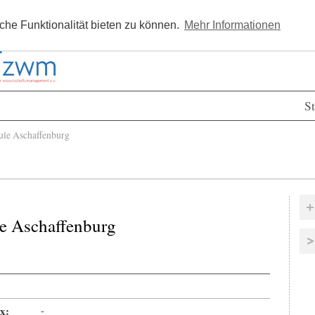
Kostenlos registrieren
Newsle
he Funktionalität bieten zu können.
Mehr Informationen
St
le Aschaffenburg
e Aschaffenburg
x:
-