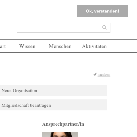
tter
Corona-Management
Merkliste (
0
)
FAQs
Einloggen
Ok, verstanden!
Suchformular
Suche
art
Wissen
Menschen
Aktivitäten
merken
Neue Organisation
Mitgliedschaft beantragen
Ansprechpartner/in