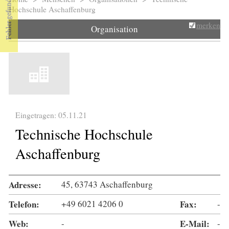
Sie sind hier
Hochschule Aschaffenburg
merken
Organisation
Eingetragen: 05.11.21
Technische Hochschule
Aschaffenburg
Adresse:
45, 63743 Aschaffenburg
Telefon:
+49 6021 4206 0
Fax:
-
Web:
-
E-Mail:
-