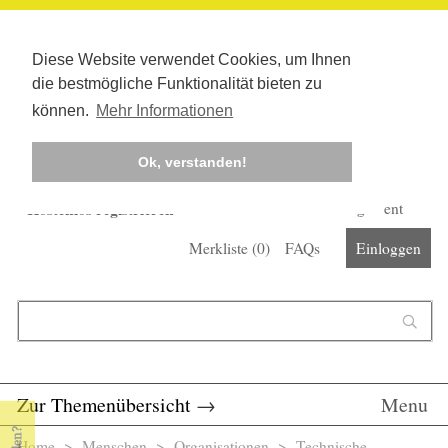
Diese Website verwendet Cookies, um Ihnen
die bestmögliche Funktionalität bieten zu
können.
Mehr Informationen
Ok, verstanden!
Kostenlos registrieren
Newsletter
Corona-Management
Merkliste (
0
)
FAQs
Einloggen
Suchformular
Suche
Zur Themenübersicht
→
Menu
Home
>
Menschen
>
Organisationen
> Technische