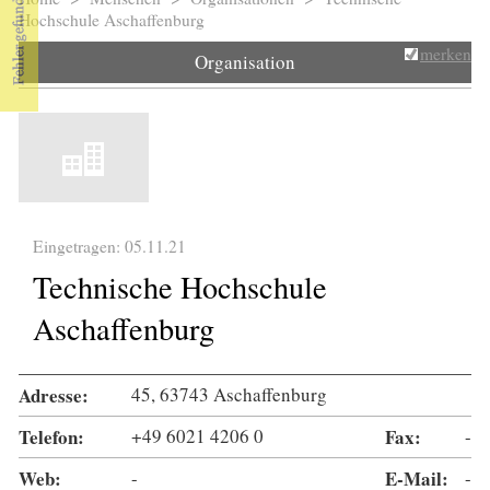
Sie sind hier
Hochschule Aschaffenburg
merken
Organisation
Eingetragen: 05.11.21
Technische Hochschule
Aschaffenburg
Adresse:
45, 63743 Aschaffenburg
Telefon:
+49 6021 4206 0
Fax:
-
Web:
-
E-Mail:
-