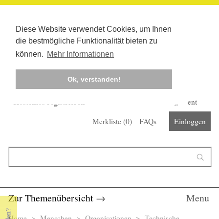
Diese Website verwendet Cookies, um Ihnen
die bestmögliche Funktionalität bieten zu
können.
Mehr Informationen
Ok, verstanden!
Kostenlos registrieren
Newsletter
Corona-Management
Merkliste (
0
)
FAQs
Einloggen
Suchformular
Suche
Zur Themenübersicht
→
Menu
Home
>
Menschen
>
Organisationen
> Technische