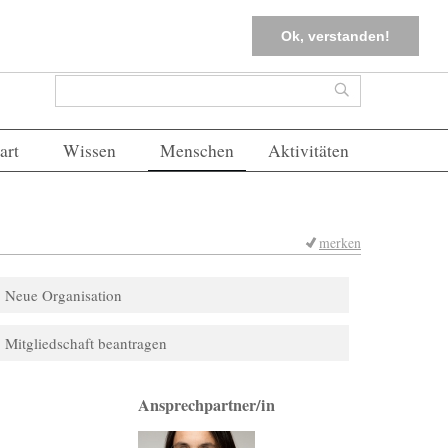
tter
Corona-Management
Merkliste (
0
)
FAQs
Einloggen
Ok, verstanden!
Suchformular
Suche
art
Wissen
Menschen
Aktivitäten
merken
Neue Organisation
Mitgliedschaft beantragen
Ansprechpartner/in