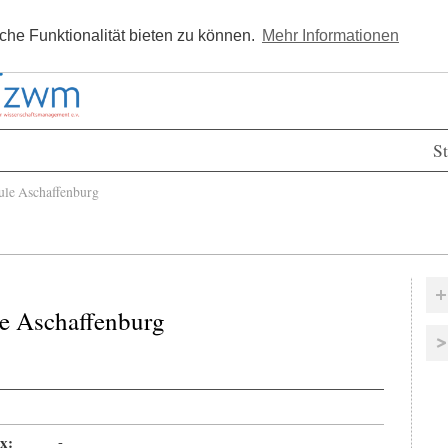
Kostenlos registrieren
Newsle
he Funktionalität bieten zu können.
Mehr Informationen
St
le Aschaffenburg
e Aschaffenburg
x:
-