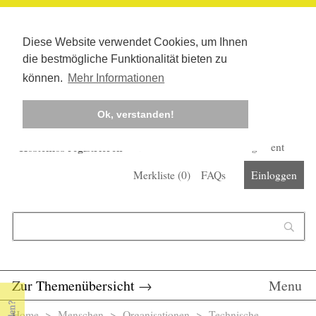
Diese Website verwendet Cookies, um Ihnen
die bestmögliche Funktionalität bieten zu
können.
Mehr Informationen
Ok, verstanden!
Kostenlos registrieren
Newsletter
Corona-Management
Merkliste (
0
)
FAQs
Einloggen
Suchformular
Suche
Zur Themenübersicht
→
Menu
Home
>
Menschen
>
Organisationen
> Technische