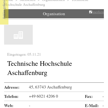
Sie sind hier
Hochschule Aschaffenburg
merken
Organisation
Eingetragen: 05.11.21
Technische Hochschule
Aschaffenburg
Adresse:
45, 63743 Aschaffenburg
Telefon:
+49 6021 4206 0
Fax:
-
Web:
-
E-Mail:
-