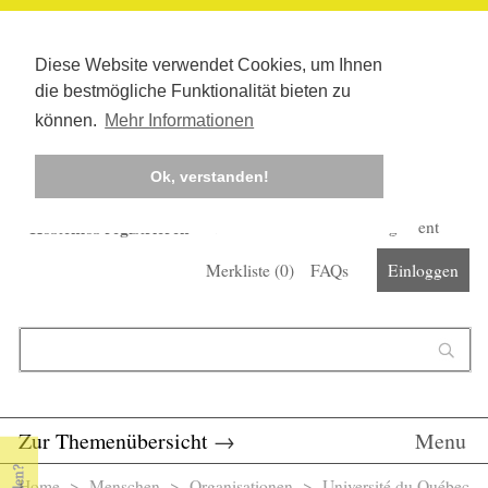
Diese Website verwendet Cookies, um Ihnen
die bestmögliche Funktionalität bieten zu
können.
Mehr Informationen
Ok, verstanden!
Kostenlos registrieren
Newsletter
Corona-Management
Merkliste (
0
)
FAQs
Einloggen
Suchformular
Suche
Zur Themenübersicht
→
Menu
Home
>
Menschen
>
Organisationen
> Université du Québec