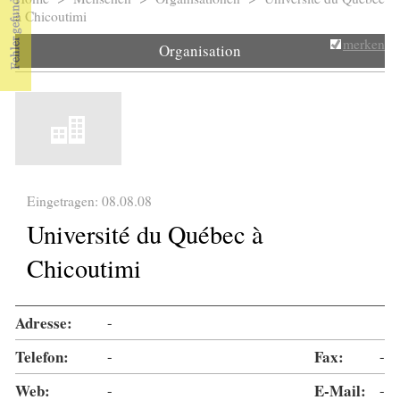
Sie sind hier
à Chicoutimi
merken
Organisation
Eingetragen: 08.08.08
Université du Québec à
Chicoutimi
Adresse:
-
Telefon:
-
Fax:
-
Web:
-
E-Mail:
-