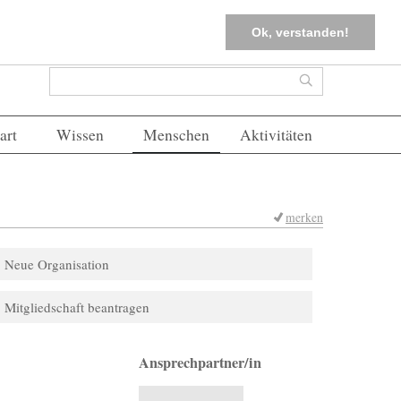
tter
Corona-Management
Merkliste (
0
)
FAQs
Einloggen
Ok, verstanden!
Suchformular
Suche
art
Wissen
Menschen
Aktivitäten
merken
Neue Organisation
Mitgliedschaft beantragen
Ansprechpartner/in