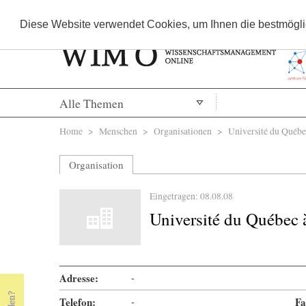
Diese Website verwendet Cookies, um Ihnen die bestmöglic
Alle Themen
Sie sind hier
Home
>
Menschen
>
Organisationen
> Université du Québec
Organisation
Eingetragen: 08.08.08
Université du Québec 
Adresse:
-
Telefon:
-
Fa