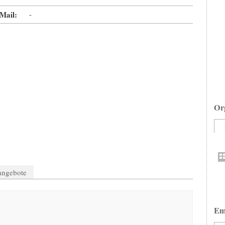
Mail:
-
Or
nangebote
Em