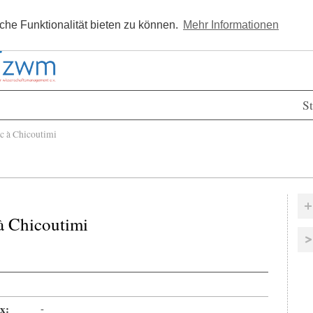
Kostenlos registrieren
Newsle
he Funktionalität bieten zu können.
Mehr Informationen
St
 à Chicoutimi
à Chicoutimi
x:
-